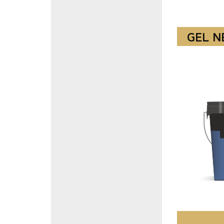
GEL Ν