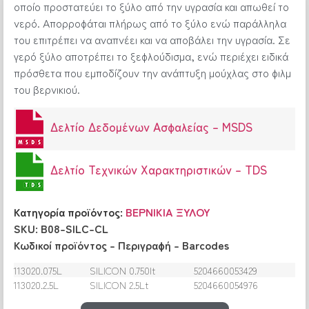
οποίο προστατεύει το ξύλο από την υγρασία και απωθεί το
νερό. Απορροφάται πλήρως από το ξύλο ενώ παράλληλα
του επιτρέπει να αναπνέει και να αποβάλει την υγρασία. Σε
γερό ξύλο αποτρέπει το ξεφλούδισμα, ενώ περιέχει ειδικά
πρόσθετα που εμποδίζουν την ανάπτυξη μούχλας στο φιλμ
του βερνικιού.
Δελτίο Δεδομένων Ασφαλείας – MSDS
Δελτίο Τεχνικών Xαρακτηριστικών – TDS
Κατηγορία προϊόντος:
ΒΕΡΝΙΚΙΑ ΞΥΛΟΥ
SKU: B08-SILC-CL
Κωδικοί προϊόντος – Περιγραφή – Barcodes
113020.075L
SILICON 0.750lt
5204660053429
113020.2.5L
SILICON 2.5Lt
5204660054976