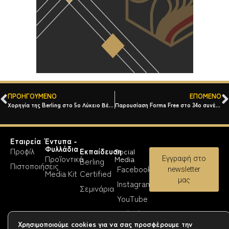
ΠΡΟΗΓΟΎΜΕΝΟ
ΕΠΌΜΕΝΟ
Χορηγία της Berling στο 5ο Λύκειο Βέροιας
Παρουσίαση Forma Free στο 34ο συνέδριο Europalso
Εταιρεία
Έντυπα -
Φυλλάδια
Προφίλ
Εκπαίδευση
Social
Προϊοντικά
Media
Εγγραφή στο
Berling
Πιστοποιήσεις
Facebook
newsletter
Media Kit
Certified
μας
Instagram
Σεμινάρια
YouTube
Linkedin
Χρησιμοποιούμε cookies για να σας προσφέρουμε την