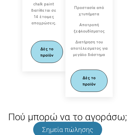
chalk paint
Προστασία από
διατίθεται σε
χτυπήματα
14 έτοιμες
αποχρώσεις.
Αποτροπή
ξεφλουδίσματος
Διατήρηση του
αποτέλεσματος για
Δές το
μεγάλο διάστημα
προϊόν
Δές το
προϊόν
Πού μπορώ να το αγοράσω;
Σημεία πώλησης