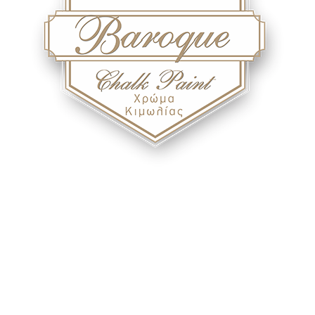
Baroque - Chalk Paint
Με το χρώμα κιμωλίας Baroque της Berling, μπορείτε να βάψετε
οποιαδήποτε επιφάνεια σκεφθείτε.!
Μπορείτε να διακοσμήσετε πλήθος επιφανειών όπως
ξύλινες
,
μεταλλικές
,
πλαστικές
, επιφάνειες από
τούβλο
και
τσιμέντο
και