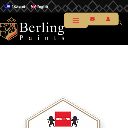
Ελληνικά
English
Ανανέωση σε έπιπλα &
μικροαντικείμενα
Χρώμα Κιμωλίας