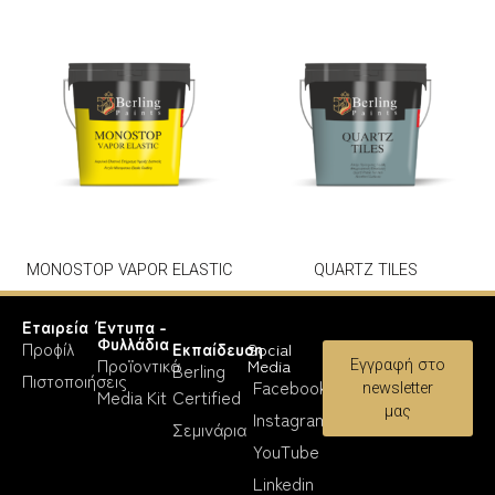
MONOSTOP VAPOR ELASTIC
QUARTZ TILES
Εταιρεία
Έντυπα -
Φυλλάδια
Προφίλ
Εκπαίδευση
Social
Προϊοντικά
Media
Εγγραφή στο
Berling
Πιστοποιήσεις
Facebook
newsletter
Media Kit
Certified
μας
Instagram
Σεμινάρια
YouTube
Linkedin