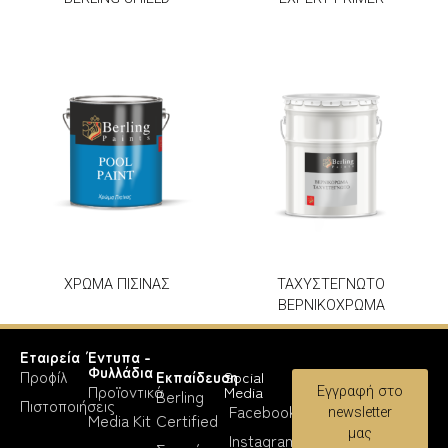
ΧΡΩΜΑ ΠΙΣΙΝΑΣ
ΤΑΧΥΣΤΕΓΝΩΤΟ
ΒΕΡΝΙΚΟΧΡΩΜΑ
Εταιρεία
Έντυπα -
Φυλλάδια
Προφίλ
Εκπαίδευση
Social
Προϊοντικά
Media
Εγγραφή στο
Berling
Πιστοποιήσεις
Facebook
newsletter
Media Kit
Certified
μας
Instagram