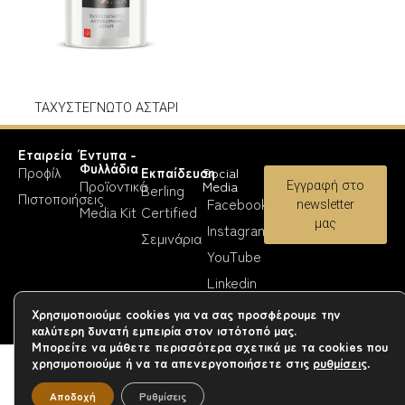
ΤΑΧΥΣΤΕΓΝΩΤΟ ΑΣΤΑΡΙ
Εταιρεία
Έντυπα -
Φυλλάδια
Προφίλ
Εκπαίδευση
Social
Προϊοντικά
Media
Εγγραφή στο
Berling
Πιστοποιήσεις
Facebook
newsletter
Media Kit
Certified
μας
Instagram
Σεμινάρια
YouTube
Linkedin
Χρησιμοποιούμε cookies για να σας προσφέρουμε την
Copyright 2023-26 © Berling Paints
καλύτερη δυνατή εμπειρία στον ιστότοπό μας.
Μπορείτε να μάθετε περισσότερα σχετικά με τα cookies που
χρησιμοποιούμε ή να τα απενεργοποιήσετε στις
ρυθμίσεις
.
Αποδοχή
Ρυθμίσεις