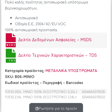
Πολύ καλής ποιότητας αντισκωριακό υπόστρωμα
βερνικοχρωμάτων.
Αντισκωριακό
Οδηγία Ε.Ε. 2004/42/EU VOC
100% αντισκωριακή προστασία.
Δελτίο Δεδομένων Ασφαλείας – MSDS
Δελτίο Τεχνικών Xαρακτηριστικών – TDS
Κατηγορία προϊόντος:
ΜΕΤΑΛΛΙΚΑ ΥΠΟΣΤΡΩΜΑΤΑ
SKU: B06-MINIO
Κωδικοί προϊόντος – Περιγραφή – Barcodes
112130.053L
ΜΙΝΙΟ 100% ΘΙΞΟΤΡΟΠΙΚΟ 0,53Lt
5204660075025
112130.2.14L
ΜΙΝΙΟ 100% ΘΙΞΟΤΡΟΠΙΚΟ 2,14Lt
5204660075032
Ρωτήστε για το προϊόν