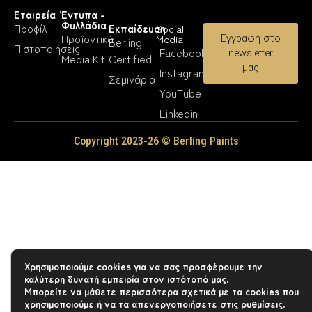
Εταιρεία
Έντυπα -
Φυλλάδια
Προφίλ
Εκπαίδευση
Social
Προϊοντικά
Media
Εγγραφή στο
Berling
Πιστοποιήσεις
Facebook
newsletter
Media Kit
Certified
μας
Instagram
Σεμινάρια
YouTube
Linkedin
Copyright 2023-26 © Berling Paints
Χρησιμοποιούμε cookies για να σας προσφέρουμε την
καλύτερη δυνατή εμπειρία στον ιστότοπό μας.
Μπορείτε να μάθετε περισσότερα σχετικά με τα cookies που
χρησιμοποιούμε ή να τα απενεργοποιήσετε στις
ρυθμίσεις
.