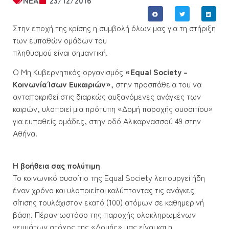
NEA
23/12/2016
Στην εποχή της κρίσης η συμβολή όλων μας για τη στήριξη
των ευπαθών ομάδων του
πληθυσμού είναι σημαντική.
Ο Μη Κυβερνητικός οργανισμός
«Equal Society –
Κοινωνία Ίσων Ευκαιριών»
, στην προσπάθεια του να
ανταποκριθεί στις διαρκώς αυξανόμενες ανάγκες των
καιρών, υλοποιεί μια πρότυπη «Δομή παροχής συσσιτίου»
για ευπαθείς ομάδες, στην οδό Αλικαρνασσού 49 στην
Αθήνα.
Η βοήθεια σας πολύτιμη
Το κοινωνικό συσσίτιο της Equal Society λειτουργεί ήδη
έναν χρόνο και υλοποιείται καλύπτοντας τις ανάγκες
σίτισης τουλάχιστον εκατό (100) ατόμων σε καθημερινή
βάση. Πέραν ωστόσο της παροχής ολοκληρωμένων
γευμάτων στόχος της «Δομής» μας είναι και η