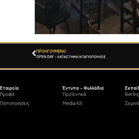
ΠΡΟΗΓΟΎΜΕΝΟ
OPEN DAY – ΚΑΤΑΣΤΗΜΑ ΝΤΑΓΙΟΠΟΥΛΟΣ
Εταιρεία
Έντυπα - Φυλλάδια
Εκπαί
Προφίλ
Προϊοντικά
Berlin
Πιστοποιήσεις
Media Kit
Σεμινά