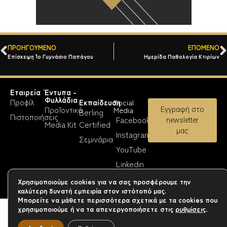
ΠΡΟΗΓΟΎΜΕΝΟ
ΕΠΌΜΕΝΟ
Επίσκεψη 1ο Γυμνάσιο Παπάγου
Ημερίδα Παθολογία Κτιρίων
Εταιρεία
Έντυπα -
Φυλλάδια
Προφίλ
Εκπαίδευση
Social
Προϊοντικά
Media
Εγγραφή στο
Berling
Πιστοποιήσεις
Facebook
newsletter
Media Kit
Certified
μας
Instagram
Σεμινάρια
YouTube
Linkedin
Χρησιμοποιούμε cookies για να σας προσφέρουμε την
Copyright 2023-26 © Berling Paints
καλύτερη δυνατή εμπειρία στον ιστότοπό μας.
Μπορείτε να μάθετε περισσότερα σχετικά με τα cookies που
χρησιμοποιούμε ή να τα απενεργοποιήσετε στις
ρυθμίσεις
.